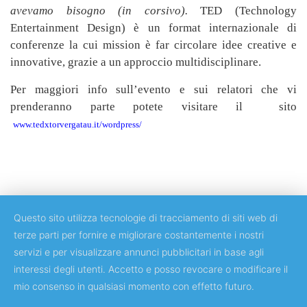
avevamo bisogno (in corsivo).
TED (Technology
Entertainment Design) è un format internazionale di
conferenze la cui mission è far circolare idee creative e
innovative, grazie a un approccio multidisciplinare.
Per maggiori info sull’evento e sui relatori che vi
prenderanno parte potete visitare il sito
www.tedxtorvergatau.it/wordpress/
Questo sito utilizza tecnologie di tracciamento di siti web di
terze parti per fornire e migliorare costantemente i nostri
servizi e per visualizzare annunci pubblicitari in base agli
Copyright © 2018 Università degli Studi di Roma Tor Vergata
interessi degli utenti. Accetto e posso revocare o modificare il
mio consenso in qualsiasi momento con effetto futuro.